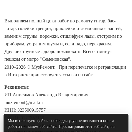
Выполняем полный цикл работ по ремонту гитар, бас-
гитар: склейки трещин, приклейки отломившихся частей,
заменим струны, порожки, отшлифуем лады, отстроим по
приборам, устраним шумы и, если надо, перекрасим.
Другие струнные - добро пожаловать! Всего 5 минут
пешком от метро "Семеновская".
2010–2026 © МузРемонт. | При перепечатке и ретрансляции
в Интернете приветствуется ссылка на сайт
Реквизиты:
ИП Анисимов Александр Владимирович
muzremont@mail.ru
ИНН: 323500915757
ОКПО: 0177757159
Мы используем файлы cookie для улучшения вашего опыта
Расчетный счет: 40802810438000076176
работы на нашем веб-сайте. Просматривая этот веб-сайт, вы