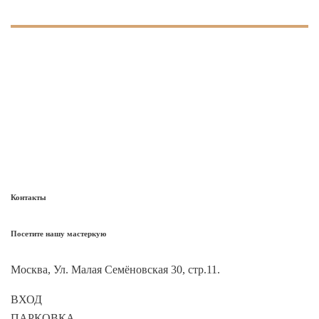
Контакты
Посетите нашу мастеркую
Москва, Ул. Малая Семёновская 30, стр.11.
ВХОД
55.785327, 37.71645355
ПАРКОВКА
55.784823, 37.714524