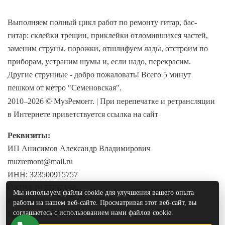
Выполняем полный цикл работ по ремонту гитар, бас-
гитар: склейки трещин, приклейки отломившихся частей,
заменим струны, порожки, отшлифуем лады, отстроим по
приборам, устраним шумы и, если надо, перекрасим.
Другие струнные - добро пожаловать! Всего 5 минут
пешком от метро "Семеновская".
2010–2026 © МузРемонт. | При перепечатке и ретрансляции
в Интернете приветствуется ссылка на сайт
Реквизиты:
ИП Анисимов Александр Владимирович
muzremont@mail.ru
ИНН: 323500915757
ОКПО: 0177757159
Мы используем файлы cookie для улучшения вашего опыта
Расчетный счет: 40802810438000076176
работы на нашем веб-сайте. Просматривая этот веб-сайт, вы
соглашаетесь с использованием нами файлов cookie.
Банк: ПАО СБЕРБАНК